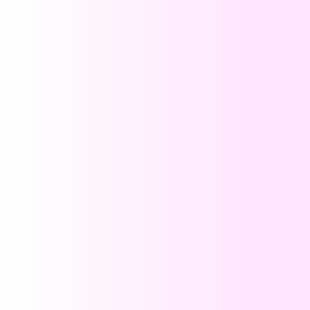
Travex
Rateflicks
Goal Tracker
Findish
Banklist
TeleNote
Track Map