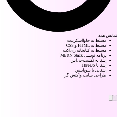
نمایش همه
مسلط به جاوااسکریپت
مسلط به HTML و CSS
مسلط به کتابخانه ری‌اکت
برنامه نویسی MERN Stack
آشنا به نکست‌جی‌اس
آشنا با ThreeJS
آشنایی با سوپابیس
طراحی سایت واکنش گرا
Stelix Website
Stelix
Zesty